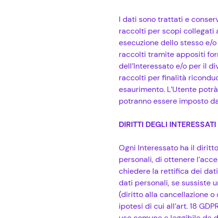
I dati sono trattati e conser
raccolti per scopi collegati
esecuzione dello stesso e/o 
raccolti tramite appositi fo
dell’Interessato e/o per il d
raccolti per finalità ricondu
esaurimento. L’Utente potrà
potranno essere imposto da o
DIRITTI DEGLI INTERESSATI
Ogni Interessato ha il dirit
personali, di ottenere l’acce
chiedere la rettifica dei dat
dati personali, se sussiste u
(diritto alla cancellazione o
ipotesi di cui all’art. 18 GDP
uso comune e leggibile da di