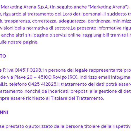
Marketing Arena S.p.A. (in seguito anche “Marketing Arena”), 
, riguardo al trattamento dei Loro dati personali.Il suddetto 
ità, trasparenza, correttezza, adeguatezza, pertinenza, minimizz
visioni della normativa di settore.La presente informativa rig
nche altri siti, pagine o servizi online, raggiungibili tramite li
lle nostre pagine.
NTO
 e P. Iva 01451110298, in persona del legale rappresentante pr
ede via Piave 26 – 45100 Rovigo (RO), indirizzo email info@ma
.it, telefono 0425 412825.Il trattamento dei dati potrà esser
attamento, nonché da Incaricati, preposti alla gestione di deter
pre essere richiesto al Titolare del Trattamento.
ANNI
se prestato o autorizzato dalla persona titolare della rispettiv