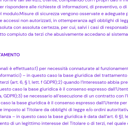
er rispondere alle richieste di informazioni, di preventivo, o d
del modulo.Misure di sicurezza vengono osservate e adeguate p
tti e accessi non autorizzati, in ottemperanza agli obblighi di l
luta con assoluta certezza, per cui, salvi i casi di responsabi
atto compiuto da terzi che abusivamente accedano al sistema
TTAMENTO
onali è effettuato:1) per necessità connaturate al funzionament
nformatici) – in questo caso la base giuridica del trattamento
 terzi (art. 6, § 1, lett. f GDPR);2) quando l’Interessato abbia p
 questo caso la base giuridica è il consenso espresso dall’Utent
t. a, GDPR);3) se necessario all’esecuzione di un contratto con l’
caso la base giuridica è il consenso espresso dall’Utente per
) se imposto al Titolare da obblighi di legge e/o ordini autoritati
anza – in questo caso la base giuridica è data dall’art. 6 §1, 
to di un legittimo interesse del Titolare o di terzi, nel quale