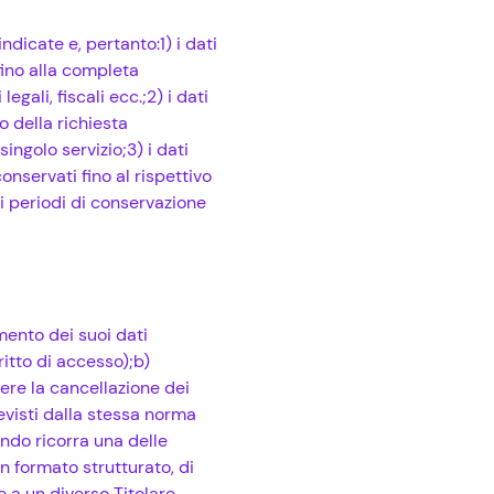
ndicate e, pertanto:1) i dati
fino alla completa
ali, fiscali ecc.;2) i dati
o della richiesta
ingolo servizio;3) i dati
conservati fino al rispettivo
i periodi di conservazione
mento dei suoi dati
ritto di accesso);b)
edere la cancellazione dei
revisti dalla stessa norma
ando ricorra una delle
 un formato strutturato, di
 a un diverso Titolare,