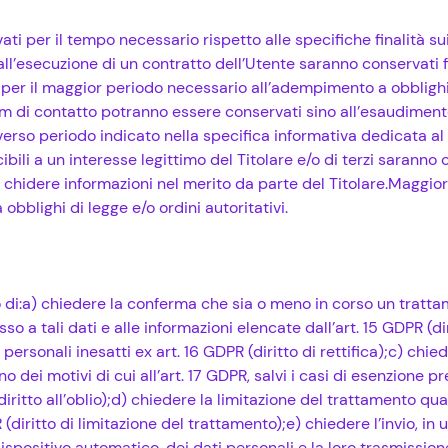
vati per il tempo necessario rispetto alle specifiche finalità sui
 all’esecuzione di un contratto dell’Utente saranno conservati 
per il maggior periodo necessario all’adempimento a obblighi leg
rm di contatto potranno essere conservati sino all’esaudiment
iverso periodo indicato nella specifica informativa dedicata al s
cibili a un interesse legittimo del Titolare e/o di terzi saranno 
 chidere informazioni nel merito da parte del Titolare.Maggior
bblighi di legge e/o ordini autoritativi.
to di:a) chiedere la conferma che sia o meno in corso un tratta
sso a tali dati e alle informazioni elencate dall’art. 15 GDPR (di
i personali inesatti ex art. 16 GDPR (diritto di rettifica);c) chi
no dei motivi di cui all’art. 17 GDPR, salvi i casi di esenzione p
 diritto all’oblio);d) chiedere la limitazione del trattamento qu
R (diritto di limitazione del trattamento);e) chiedere l’invio, in
spositivo automatico, dei dati personali e la loro trasmissione