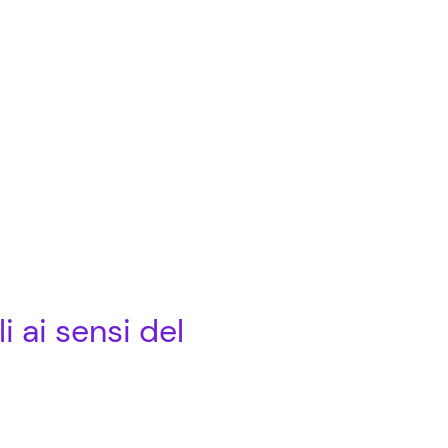
ioni passate
Osservatorio B2B
Learning
Contatti
 ai sensi del