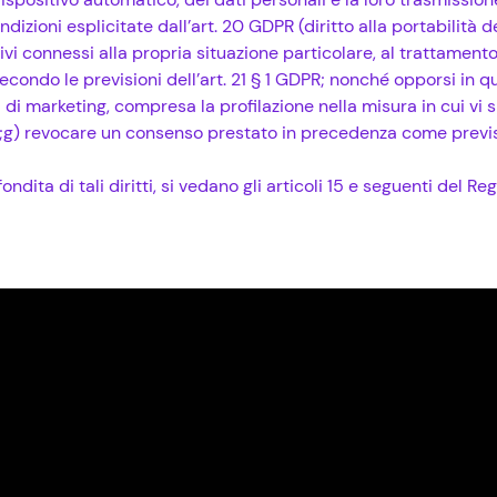
izioni esplicitate dall’art. 20 GDPR (diritto alla portabilità de
i connessi alla propria situazione particolare, al trattamento 
, secondo le previsioni dell’art. 21 § 1 GDPR; nonché opporsi in
 di marketing, compresa la profilazione nella misura in cui vi s
e;g) revocare un consenso prestato in precedenza come previsto
dita di tali diritti, si vedano gli articoli 15 e seguenti del R