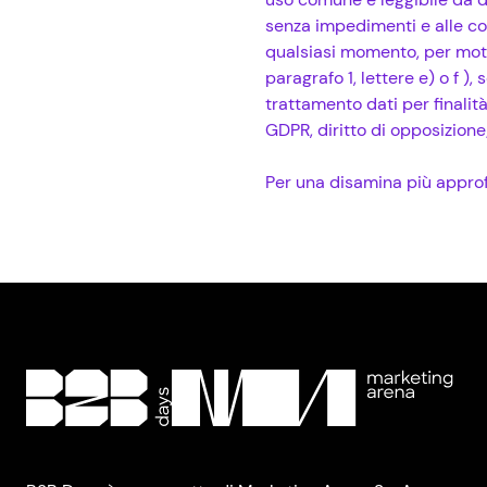
senza impedimenti e alle cond
qualsiasi momento, per motiv
paragrafo 1, lettere e) o f )
trattamento dati per finalità
GDPR, diritto di opposizion
Per una disamina più approfon