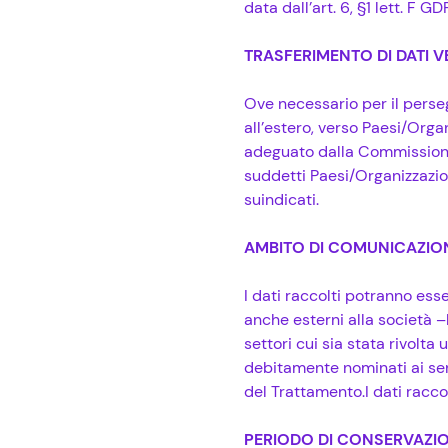
data dall’art. 6, §1 lett. F GD
TRASFERIMENTO DI DATI 
Ove necessario per il perseg
all’estero, verso Paesi/Orga
adeguato dalla Commissione 
suddetti Paesi/Organizzazion
suindicati.
AMBITO DI COMUNICAZION
I dati raccolti potranno es
anche esterni alla società –l
settori cui sia stata rivolta
debitamente nominati ai sen
del Trattamento.I dati raccol
PERIODO DI CONSERVAZIO