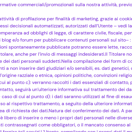
nformative commerciali/promozionali sulla nostra attività, pre
tività di profilazione per finalità di marketing, grazie ai cookie
ssi decisionali automatizzati, autorizzati dall’Utente – vedi la
emperanza ad obblighi di legge, di carattere civile, fiscale, pe
di blog e/o forum per pubblicare contenuti personali sul sito– :
ioni spontaneamente pubblicate potranno essere lette, raccolt
tolare, anche per l’invio di messaggi indesiderati.Il Titolare n
e dei dati personali suddetti.Nella compilazione dei form di con
i a non inserire dati giudiziari e/o sensibili, es. dati genetici, d
 l’origine razziale o etnica, opinioni politiche, convinzioni reli
cui al punto c): verranno raccolti i dati essenziali di contatto
ntatto, seguirà un’ulteriore informativa sul trattamento dei dat
 caso di cui al punto d): i dati saranno utilizzati al fine di esau
 al rispettivo trattamento, a seguito della ulteriore informa
rea di richiesta dei dati.Natura del conferimento dei dati. A p
 è libero di inserire o meno i propri dati personali nelle diverse
i contrassegnati come obbligatori, o il mancato consenso al 
 fornire tali servizi.L’Utente, compilando con i propri dati il 