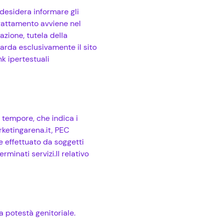
desidera informare gli
trattamento avviene nel
azione, tutela della
uarda esclusivamente il sito
nk ipertestuali
o tempore, che indica i
rketingarena.it, PEC
e effettuato da soggetti
minati servizi.Il relativo
a potestà genitoriale.