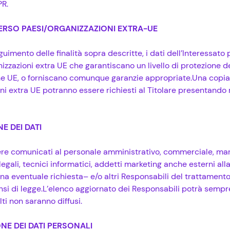
PR.
VERSO PAESI/ORGANIZZAZIONI EXTRA-UE
uimento delle finalità sopra descritte, i dati dell’Interessato 
nizzazioni extra UE che garantiscano un livello di protezione de
UE, o forniscano comunque garanzie appropriate.Una copia di 
i extra UE potranno essere richiesti al Titolare presentando r
E DEI DATI
sere comunicati al personale amministrativo, commerciale, mark
egali, tecnici informatici, addetti marketing anche esterni alla
 una eventuale richiesta– e/o altri Responsabili del trattamento 
si di legge.L’elenco aggiornato dei Responsabili potrà sempre 
ti non saranno diffusi.
NE DEI DATI PERSONALI