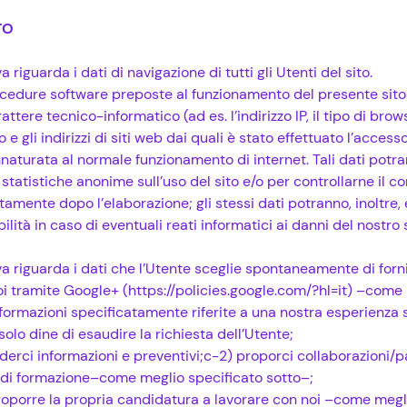
TO
 riguarda i dati di navigazione di tutti gli Utenti del sito.
procedure software preposte al funzionamento del presente sito
attere tecnico-informatico (ad es. l’indirizzo IP, il tipo di brows
e gli indirizzi di siti web dai quali è stato effettuato l’accesso 
naturata al normale funzionamento di internet. Tali dati potran
i statistiche anonime sull’uso del sito e/o per controllarne il 
mente dopo l’elaborazione; gli stessi dati potranno, inoltre, e
ità in caso di eventuali reati informatici ai danni del nostro s
a riguarda i dati che l’Utente sceglie spontaneamente di fornir
i tramite Google+ (https://policies.google.com/?hl=it) –come 
nformazioni specificatamente riferite a una nostra esperienza 
 solo dine di esaudire la richiesta dell’Utente;
hiederci informazioni e preventivi;c-2) proporci collaborazioni/
si di formazione–come meglio specificato sotto–;
proporre la propria candidatura a lavorare con noi –come megl