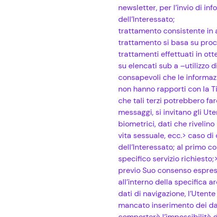
newsletter, per l’invio di i
dell’Interessato;
trattamento consistente in at
trattamento si basa su proce
trattamenti effettuati in ott
su elencati sub a –utilizzo 
consapevoli che le informaz
non hanno rapporti con la Ti
che tali terzi potrebbero far
messaggi, si invitano gli Utent
biometrici, dati che rivelino
vita sessuale, ecc.> caso di 
dell’Interessato; al primo co
specifico servizio richiesto;>
previo Suo consenso espresso
all’interno della specifica a
dati di navigazione, l’Utente
mancato inserimento dei dat
comporterà l’impossibilità di