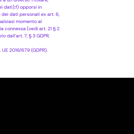
i dati);f) opporsi in
dei dati personali ex art. 6,
 qualsiasi momento al
ia connessa (vedi art. 21 § 2
 dall’art. 7, § 3 GDPR.
eg. UE 2016/679 (GDPR).