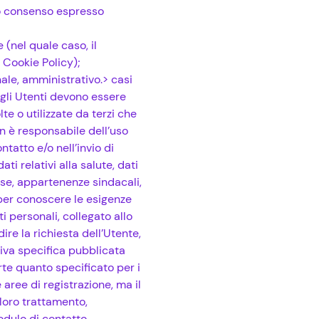
vio consenso espresso
 (nel quale caso, il
 Cookie Policy);
nale, amministrativo.> casi
 gli Utenti devono essere
e o utilizzate da terzi che
on è responsabile dell’uso
tatto e/o nell’invio di
ati relativi alla salute, dati
giose, appartenenze sindacali,
, per conoscere le esigenze
i personali, collegato allo
dire la richiesta dell’Utente,
tiva specifica pubblicata
arte quanto specificato per i
 aree di registrazione, ma il
loro trattamento,
modulo di contatto,