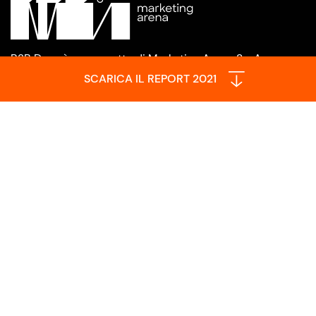
B2B Days è un progetto di Marketing Arena S.p.A.
SCARICA IL REPORT 2021
Facebook
Instagram
LinkedIn
YouTube
Restiamo in contatto
Marketing Arena SpA
Via Piave, 2645100 Rovigo (RO)
C.F. e P.I. IT01451110298
Capitale sociale 50.000€